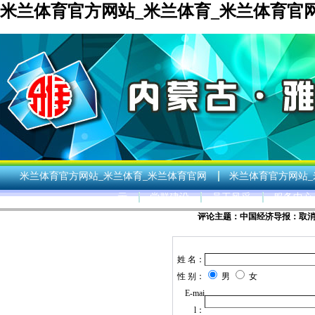
米兰体育官方网站_米兰体育_米兰体育官
米兰体育官方网站_米兰体育_米兰体育官网
米兰体育官方网站_
示
党群建设
员工风采
服务中心
评论主题：中国经济导报：取消
姓 名：
性 别：
男
女
E-mai
l：