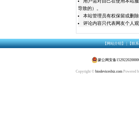
用户需对自己在使用本站服
导致的）。
本站管理员有权保留或删除
评论内容只代表网友个人观
【网站介绍】
|
【联系
蒙公网安备152922020000
Copyright ©
biodevicesbiz.com
Powered 