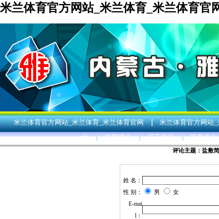
米兰体育官方网站_米兰体育_米兰体育官
米兰体育官方网站_米兰体育_米兰体育官网
米兰体育官方网站_
示
党群建设
员工风采
服务中心
评论主题：盐敷简
姓 名：
性 别：
男
女
E-mai
l：